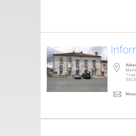
Infor
Adre
Mairi
1 rue
54120
Nous 