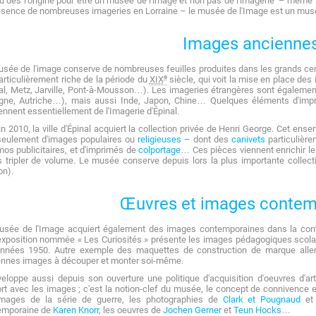
 dès l'origine pour être un musée de l'image et non pas de l'imagerie
– même si
ésence de nombreuses imageries en Lorraine – le musée de l'Image est un mus
Images ancienne
sée de l'image conserve de nombreuses feuilles produites dans les grands ce
e
articulièrement riche de la période du
XIX
siècle, qui voit la mise en place des 
al, Metz, Jarville, Pont-à-Mousson…). Les imageries étrangères sont également
gne, Autriche…), mais aussi Inde, Japon, Chine… Quelques éléments d'impre
ennent essentiellement de l'Imagerie d'Épinal.
in 2010, la ville d'Épinal acquiert la collection privée de Henri George. Cet 
seulement d'images populaires ou
religieuses
– dont des
canivets
particulière
os publicitaires, et d'imprimés de
colportage
… Ces pièces viennent enrichir le
 tripler de volume. Le musée conserve depuis lors la plus importante collec
on).
Œuvres et images contem
usée de l'Image acquiert également des images contemporaines dans la contin
exposition nommée « Les Curiosités » présente les images pédagogiques scola
années 1950. Autre exemple des maquettes de construction de marque alle
ennes images à découper et monter soi-même.
veloppe aussi depuis son ouverture une politique d'acquisition d'oeuvres d'ar
rt avec les images ; c'est la notion-clef du musée, le concept de connivence 
images de la série de guerre, les photographies de
Clark et Pougnaud
et 
emporaine de
Karen Knorr
, les oeuvres de
Jochen Gerner
et
Teun Hocks
…