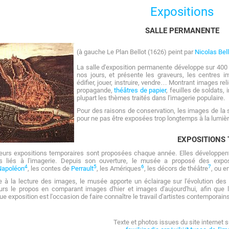
Expositions
SALLE PERMANENTE
(à gauche Le Plan Bellot (1626) peint par
Nicolas Bell
La salle d'exposition permanente développe sur 40
nos jours, et présente les graveurs, les centres 
édifier, jouer, instruire, vendre… Montrant images re
propagande,
théâtres de papier
, feuilles de soldats,
plupart les thèmes traités dans l'imagerie populaire.
Pour des raisons de conservation, les images de la
pour ne pas être exposées trop longtemps à la lumièr
EXPOSITIONS
eurs expositions temporaires sont proposées chaque année. Elles développen
ts liés à l'imagerie. Depuis son ouverture, le musée a proposé des expo
4
5
6
7
Napoléon
, les contes de
Perrault
, les Amériques
, les décors de théâtre
, ou 
 à la lecture des images, le musée apporte un éclairage sur l'évolution des 
ours le propos en comparant images d'hier et images d'aujourd'hui, afin que
e exposition est l'occasion de faire connaître le travail d'artistes contemporai
​Texte et photos issues du site internet s