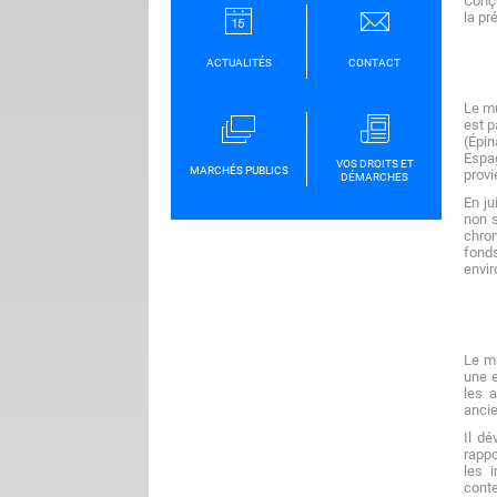
Conçu
la pr
ACTUALITÉS
CONTACT
Le mu
est p
(Épin
Espa
VOS DROITS ET
MARCHÉS PUBLICS
provi
DÉMARCHES
En ju
non 
chrom
fonds
envir
Le m
une 
les 
anci
Il dé
rappo
les 
cont