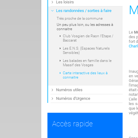
Les loisirs
M
Les randonnées / sorties à faire
Très proche de la commune
Un peu plus loin, ou les adresses à
connaitre
Le
M
Club Vosgien de Raon l'Etape /
des p
Baccarat
fort 
Charl
Les E.N.S. (Espaces Naturels
Sensibles)
Les balades en famille dans le
Massif des Vosges
Inaug
Carte interactive des lieux à
en ve
connaitre
Géra
l'ima
Numéros utiles
était
nota
Numéros d'Urgence
L'ail
les s
que l
végét
Accès rapide