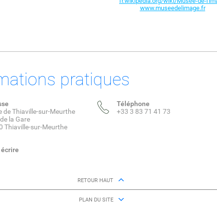
fr.wikipedia.org/wiki/Musee-de-l'i
www.museedelimage.fr
mations pratiques
sse
Téléphone
e de Thiaville-sur-Meurthe
+33 3 83 71 41 73
 de la Gare
 Thiaville-sur-Meurthe
écrire
RETOUR HAUT
PLAN DU SITE