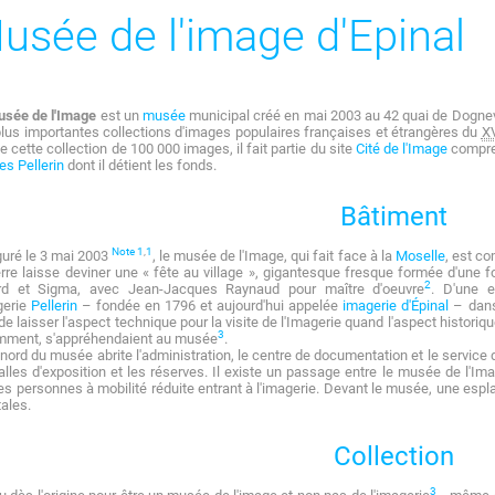
usée de l'image d'Epinal
usée de l'Image
est un
musée
municipal créé en mai 2003 au 42 quai de Dognev
lus importantes collections d'images populaires françaises et étrangères du
XV
de cette collection de 100 000 images, il fait partie du site
Cité de l'Image
compre
es Pellerin
dont il détient les fonds.
Bâtiment
Note 1
,
1
uré le 3 mai 2003
, le musée de l'Image, qui fait face à la
Moselle
, est c
rre laisse deviner une « fête au village », gigantesque fresque formée d'une 
2
rd et Sigma, avec Jean-Jacques Raynaud pour maître d'oeuvre
. D'une 
gerie
Pellerin
– fondée en 1796 et aujourd'hui appelée
imagerie d'Épinal
– dans 
 de laisser l'aspect technique pour la visite de l'Imagerie quand l'aspect historiqu
3
mment, s'appréhendaient au musée
.
e nord du musée abrite l'administration, le centre de documentation et le service 
alles d'exposition et les réserves. Il existe un passage entre le musée de l'Ima
es personnes à mobilité réduite entrant à l'imagerie. Devant le musée, une es
ales.
Collection
3