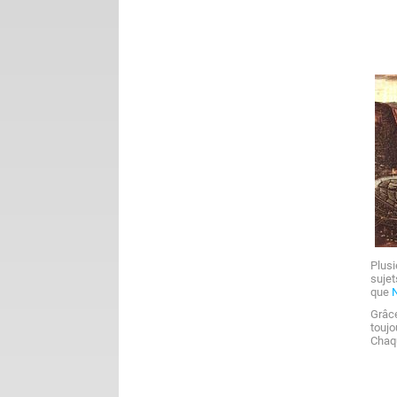
Plusi
suje
que
Grâce
touj
Chaqu