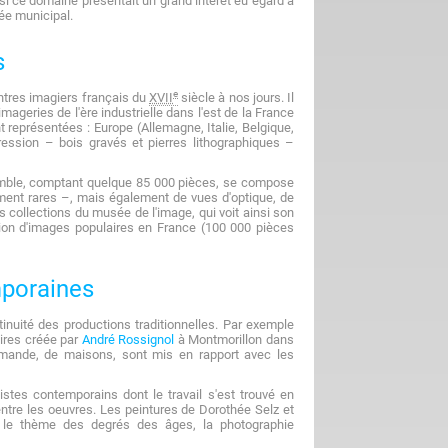
 ce domaine présentait un grand intérêt eu égard à
ée municipal.
s
e
ntres imagiers français du
XVII
siècle à nos jours. Il
imageries de l'ère industrielle dans l'est de la France
 représentées : Europe (Allemagne, Italie, Belgique,
ssion – bois gravés et pierres lithographiques –
ensemble, comptant quelque 85 000 pièces, se compose
ment rares –, mais également de vues d'optique, de
s collections du musée de l'image, qui voit ainsi son
tion d'images populaires en France (100 000 pièces
poraines
uité des productions traditionnelles. Par exemple
ires créée par
André Rossignol
à Montmorillon dans
mande, de maisons, sont mis en rapport avec les
tistes contemporains dont le travail s'est trouvé en
entre les oeuvres. Les peintures de Dorothée Selz et
le thème des degrés des âges, la photographie