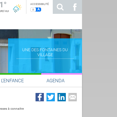
1°
ACCESSIBILITÉ
a
A
RD'HUI
ENTRÉE DU VILLAGE DEPUIS
BERTRICHAMPS
L'ENFANCE
AGENDA
resses à connaitre