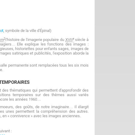
ot
, symbole de la ville d'Épinal)
2
e
0
m
l'histoire de l'imagerie populaire du
XVII
siècle à
imagiers… Elle explique les fonctions des images :
ligieuses, historiettes pour enfants sages, images de
 images satiriques et publicités, l'exposition aborde la
 salle permanente sont remplacées tous les six mois
e.
 TEMPORAIRES
t des thématiques qui permettent d'approfondir des
sitions temporaires sur des thèmes aussi variés
encore les années 1960…
moeurs, des goûts, de notre imaginaire… Il élargit
 les unes permettent la compréhension des autres.
ns, en « connivence » avec les images anciennes.
uivant :