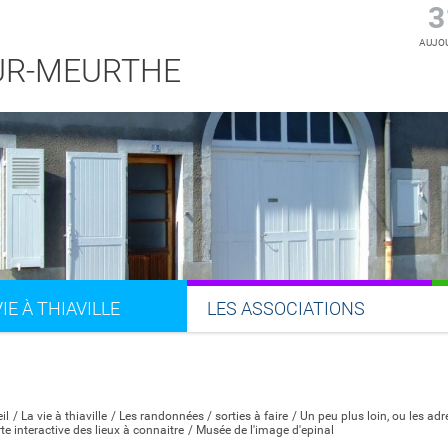
3
AUJOU
SUR-MEURTHE
VIE À THIAVILLE
LES ASSOCIATIONS
Partager sur Facebook
Partager sur Twitter
Partager sur LinkedIn
Partager par email
il
La vie à thiaville
Les randonnées / sorties à faire
Un peu plus loin, ou les ad
te interactive des lieux à connaitre
Musée de l'image d'epinal