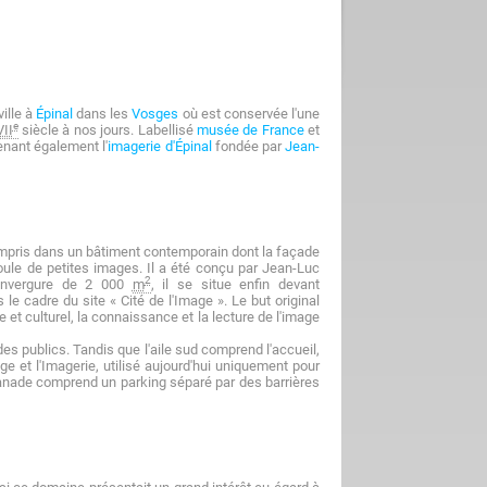
ille à
Épinal
dans les
Vosges
où est conservée l'une
e
II
siècle à nos jours. Labellisé
musée de France
et
nant également l'
imagerie d'Épinal
fondée par
Jean-
ompris dans un bâtiment contemporain dont la façade
foule de petites images. Il a été conçu par Jean-Luc
2
envergure de 2 000
m
, il se situe enfin devant
le cadre du site « Cité de l'Image ». Le but original
e et culturel, la connaissance et la lecture de l'image
des publics. Tandis que l'aile sud comprend l'accueil,
ge et l'Imagerie, utilisé aujourd'hui uniquement pour
planade comprend un parking séparé par des barrières