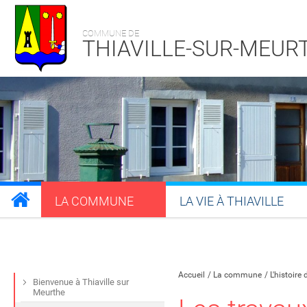
COMMUNE DE
THIAVILLE-SUR-MEUR
LA COMMUNE
LA VIE À THIAVILLE
Partager sur Facebook
Partager sur Twitt
Partager s
Par
Accueil
La commune
L'histoire 
Bienvenue à Thiaville sur
Meurthe