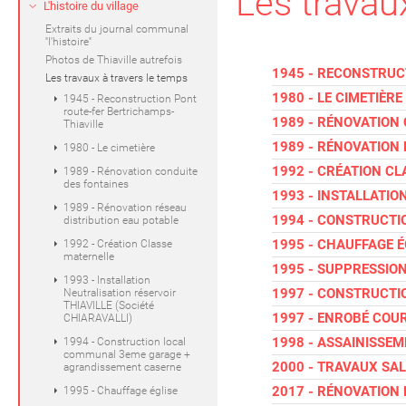
Les travau
L'histoire du village
Extraits du journal communal
''l'histoire''
Photos de Thiaville autrefois
1945 - RECONSTRUC
Les travaux à travers le temps
1980 - LE CIMETIÈRE
1945 - Reconstruction Pont
route-fer Bertrichamps-
1989 - RÉNOVATION
Thiaville
1989 - RÉNOVATION
1980 - Le cimetière
1992 - CRÉATION C
1989 - Rénovation conduite
des fontaines
1993 - INSTALLATION
1989 - Rénovation réseau
1994 - CONSTRUCT
distribution eau potable
1995 - CHAUFFAGE É
1992 - Création Classe
maternelle
1995 - SUPPRESSION
1993 - Installation
1997 - CONSTRUCTI
Neutralisation réservoir
THIAVILLE (Société
1997 - ENROBÉ COUR
CHIARAVALLI)
1998 - ASSAINISSEM
1994 - Construction local
communal 3eme garage +
2000 - TRAVAUX SAL
agrandissement caserne
2017 - RÉNOVATION 
1995 - Chauffage église