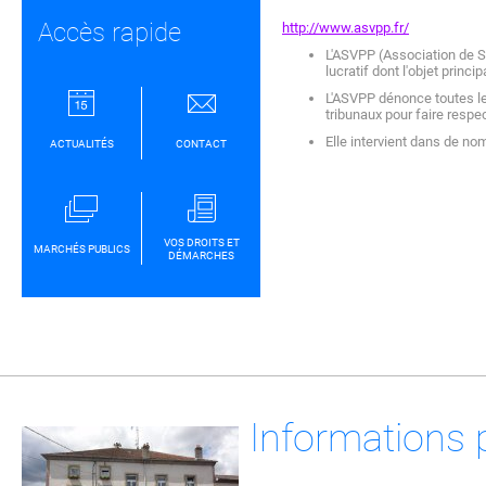
Accès rapide
http://www.asvpp.fr/
L'ASVPP (Association de S
lucratif dont l'objet princi
L'ASVPP dénonce toutes les
tribunaux pour faire respec
Elle intervient dans de no
ACTUALITÉS
CONTACT
VOS DROITS ET
MARCHÉS PUBLICS
DÉMARCHES
Informations 