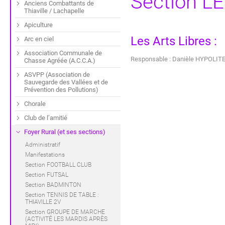
Section L
Anciens Combattants de
Thiaville / Lachapelle
Apiculture
Les Arts Libres :
Arc en ciel
Association Communale de
Responsable : Danièle HYPOLITE
Chasse Agréée (A.C.C.A.)
ASVPP (Association de
Sauvegarde des Vallées et de
Prévention des Pollutions)
Chorale
Club de l’amitié
Foyer Rural (et ses sections)
Administratif
Manifestations
Section FOOTBALL CLUB
Section FUTSAL
Section BADMINTON
Section TENNIS DE TABLE :
THIAVILLE 2V
Section GROUPE DE MARCHE
(ACTIVITÉ LES MARDIS APRÈS