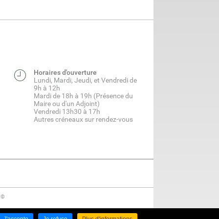
Horaires d'ouverture
Lundi, Mardi, Jeudi, et Vendredi de
9h à 12h
Mardi de 18h à 19h (Présence du
Maire ou d'un Adjoint)
Vendredi 13h30 à 17h
Autres créneaux sur rendez-vous
t©