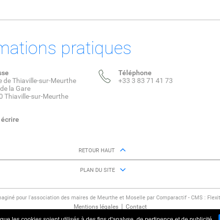
mations pratiques
sse
Téléphone
e de Thiaville-sur-Meurthe
+33 3 83 71 41 73
 de la Gare
 Thiaville-sur-Meurthe
écrire
RETOUR HAUT
PLAN DU SITE
maginé pour l'association des maires de Meurthe et Moselle par Comparactif - CMS :
Flexi
Mentions légales
Contact
ue les cookies soient utilisés à des fins d'analyse, de pertinence et de publicité.