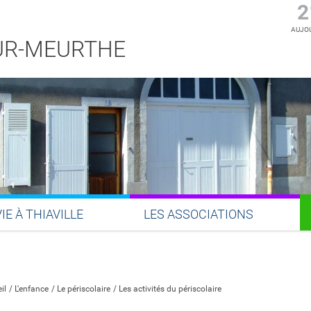
2
AUJOU
SUR-MEURTHE
VIE À THIAVILLE
LES ASSOCIATIONS
Partager sur Facebook
Partager sur Twitter
Partager sur LinkedIn
Partager par email
il
L'enfance
Le périscolaire
Les activités du périscolaire