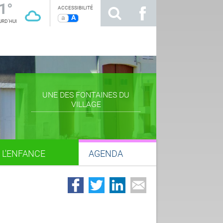
1°
ACCESSIBILITÉ
a
A
RD'HUI
UNE DES FONTAINES DU
VILLAGE
L'ENFANCE
AGENDA