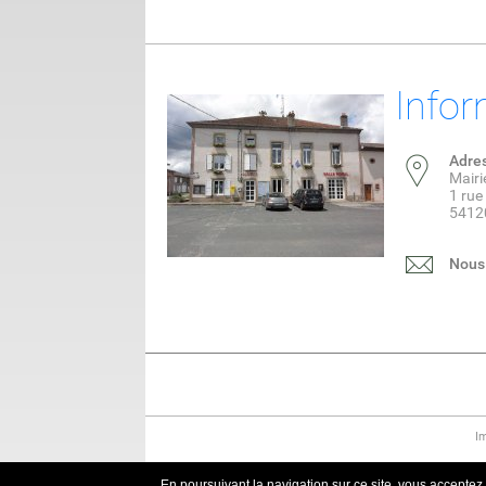
Infor
Adre
Mairi
1 rue
54120
Nous 
I
En poursuivant la navigation sur ce site, vous acceptez q