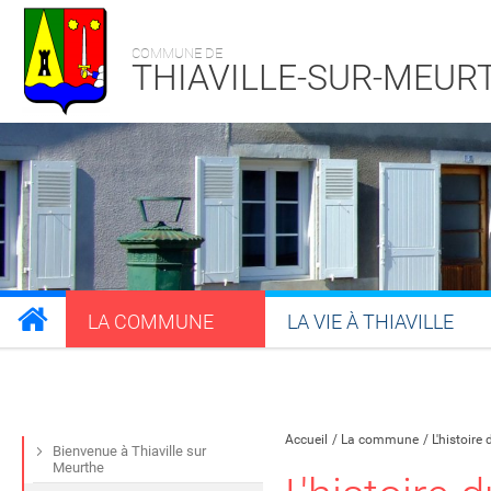
COMMUNE DE
THIAVILLE-SUR-MEUR
LA COMMUNE
LA VIE À THIAVILLE
Partager sur Facebook
Partager sur Twitt
Partager s
Par
Accueil
La commune
L'histoire 
Bienvenue à Thiaville sur
Meurthe