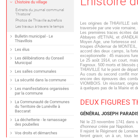
L'histoire d
L'histoire du village
Extraits du journal communal
''l'histoire''
Photos de Thiaville autrefois
Les origines de THIAVILLE sel
Les travaux à travers le temps
traversée par une voie romaine, 
Les premières traces écrites d
Bulletin municipal - Le
Abbayes d'ETIVAL et d'ANDLAU
Thiavillois
Moyen Age, une forteresse est c
troupes d'Ademar de MONTEIL, 
Les élus
accord des deux camps, la forte
exceptionnelle : 45 maisons furen
Les délibérations du Conseil
Le 25 août 1914, un court, ma
Municipal
Fagnoux. 500 morts et blessés g
THIAVILLE fut le point de dépar
Les salles communales
Au cours du second conflit mo
encore des épreuves des combat
La sécurité dans la commune
VIOMBOIS. Un résistant, origi
à quelques pas de la Mairie et de
Les manifestations organisées
par la commune
DEUX FIGURES T
La Communauté de Communes
du Territoire de Lunéville à
Baccarat
GÉNÉRAL JOSEPH PARADI
La déchetterie - le ramassage
Né le 23 novembre 1741 dans une
des poubelles
d'honneur créée par Napoléon.
Il rejoint le Régiment de Lorra
Vos droits et démarches
feront gravir, un à un, tous