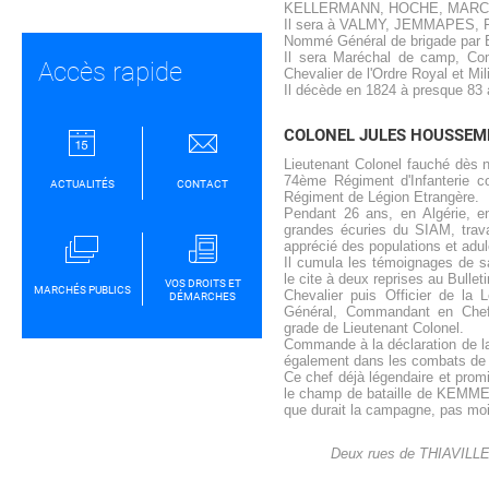
KELLERMANN, HOCHE, MARC
Il sera à VALMY, JEMMAPES,
Nommé Général de brigade par B
Il sera Maréchal de camp, Com
Accès rapide
Chevalier de l'Ordre Royal et Mi
Il décède en 1824 à presque 83 
COLONEL JULES HOUSSEM
Lieutenant Colonel fauché dès 
74ème Régiment d'Infanterie c
ACTUALITÉS
CONTACT
Régiment de Légion Etrangère.
Pendant 26 ans, en Algérie, en
grandes écuries du SIAM, travai
apprécié des populations et ad
Il cumula les témoignages de sa
le cite à deux reprises au Bulleti
VOS DROITS ET
MARCHÉS PUBLICS
Chevalier puis Officier de la
DÉMARCHES
Général, Commandant en Chef
grade de Lieutenant Colonel.
Commande à la déclaration de l
également dans les combats de
Ce chef déjà légendaire et promi
le champ de bataille de KEMMEL
que durait la campagne, pas moi
Deux rues de THIAVILLE