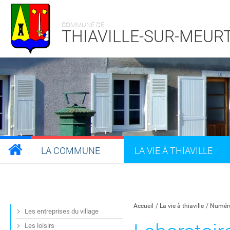
COMMUNE DE
THIAVILLE-SUR-MEUR
LA COMMUNE
LA VIE À THIAVILLE
Partager sur Facebook
Partager sur Twitt
Partager s
Par
Accueil
La vie à thiaville
Numéro
Les entreprises du village
Les loisirs