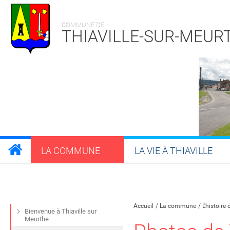
COMMUNE DE
THIAVILLE-SUR-MEUR
LA COMMUNE
LA VIE À THIAVILLE
Partager sur Facebook
Partager sur Twitt
Partager s
Par
Accueil
La commune
L'histoire 
Bienvenue à Thiaville sur
Meurthe