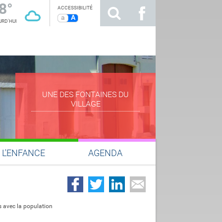
8°
ACCESSIBILITÉ
a
A
RD'HUI
UNE DES FONTAINES DU
VILLAGE
L'ENFANCE
AGENDA
s avec la population