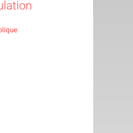
ulation
blique