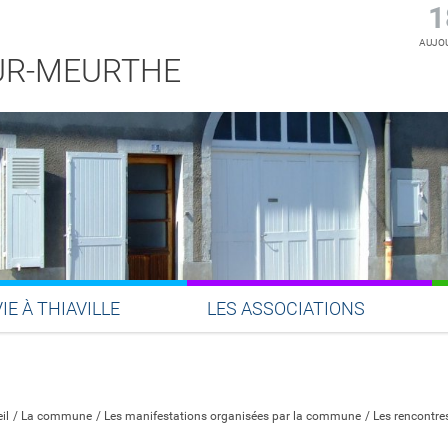
1
AUJOU
SUR-MEURTHE
VIE À THIAVILLE
LES ASSOCIATIONS
Partager sur Facebook
Partager sur Twitter
Partager sur LinkedIn
Partager par email
il
La commune
Les manifestations organisées par la commune
Les rencontre