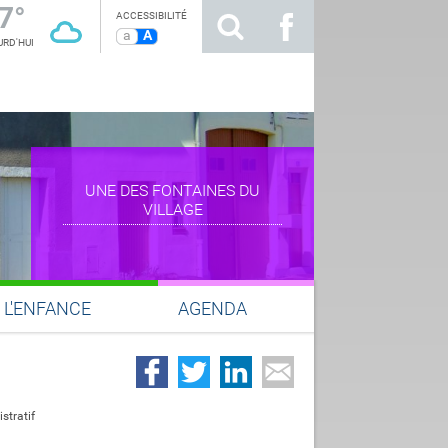
7°
ACCESSIBILITÉ
a
A
RD'HUI
L'ENFANCE
AGENDA
stratif