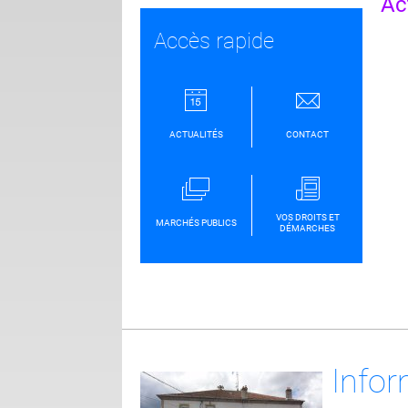
Act
Accès rapide
ACTUALITÉS
CONTACT
VOS DROITS ET
MARCHÉS PUBLICS
DÉMARCHES
Infor