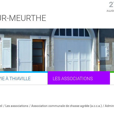
2
AUJOU
SUR-MEURTHE
VIE À THIAVILLE
LES ASSOCIATIONS
Partager sur Facebook
Partager sur Twitter
Partager sur LinkedIn
Partager par email
il
Les associations
Association communale de chasse agréée (a.c.c.a.)
Admini