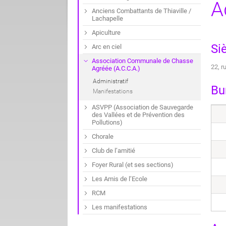
A
Anciens Combattants de Thiaville /
Lachapelle
Apiculture
Si
Arc en ciel
Association Communale de Chasse
22, 
Agréée (A.C.C.A.)
Administratif
Bu
Manifestations
ASVPP (Association de Sauvegarde
des Vallées et de Prévention des
Pollutions)
Chorale
Club de l’amitié
Foyer Rural (et ses sections)
Les Amis de l’Ecole
RCM
Les manifestations