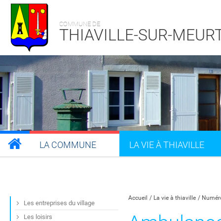
COMMUNE DE
THIAVILLE-SUR-MEUR
LA COMMUNE
LA VIE À THIAVILLE
Partager sur Facebook
Partager sur Twitt
Partager s
Par
Accueil
La vie à thiaville
Numéro
Les entreprises du village
Les loisirs