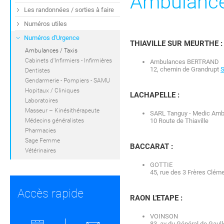
Ambulance
Les randonnées / sorties à faire
Numéros utiles
Numéros d'Urgence
THIAVILLE SUR MEURTHE :
Ambulances / Taxis
Cabinets d'Infirmiers - Infirmières
Ambulances BERTRAND
12, chemin de Grandrupt
S
Dentistes
Gendarmerie - Pompiers - SAMU
Hopitaux / Cliniques
LACHAPELLE :
Laboratoires
Masseur – Kinésithérapeute
SARL Tanguy - Medic Amb
Médecins généralistes
10 Route de Thiaville
Pharmacies
Sage Femme
BACCARAT :
Vétérinaires
GOTTIE
45, rue des 3 Frères Clém
Accès rapide
RAON L'ETAPE :
VOINSON
83, av du Général de Gaull