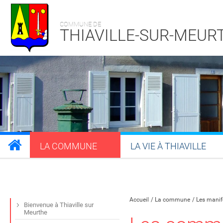
COMMUNE DE
THIAVILLE-SUR-MEUR
LA COMMUNE
LA VIE À THIAVILLE
Partager sur Facebook
Partager sur Twitt
Partager s
Par
Accueil
La commune
Les manif
Bienvenue à Thiaville sur
Meurthe