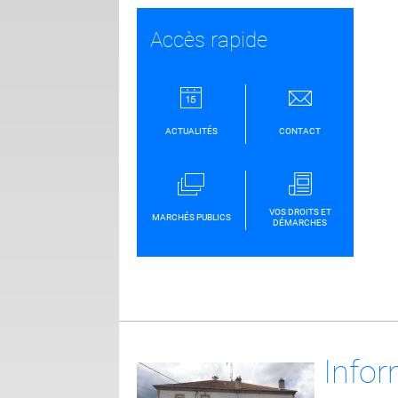
Accès rapide
ACTUALITÉS
CONTACT
VOS DROITS ET
MARCHÉS PUBLICS
DÉMARCHES
Infor