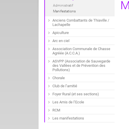
M
Administratif
Manifestations
Anciens Combattants de Thiaville /
Lachapelle
Apiculture
Arc en ciel
Association Communale de Chasse
Agréée (A.C.C.A.)
ASVPP (Association de Sauvegarde
des Vallées et de Prévention des
Pollutions)
Chorale
Club de l’amitié
Foyer Rural (et ses sections)
Les Amis de l’Ecole
RCM
Les manifestations