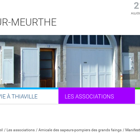
2
AUJOU
SUR-MEURTHE
VIE À THIAVILLE
LES ASSOCIATIONS
Partager sur Facebook
Partager sur Twitter
Partager sur LinkedIn
Partager par email
il
Les associations
Amicale des sapeurs-pompiers des grands faings
Manifest