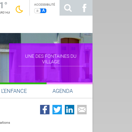
1°
ACCESSIBILITÉ
a
A
RD'HUI
UNE DES FONTAINES DU
VILLAGE
L'ENFANCE
AGENDA
ations