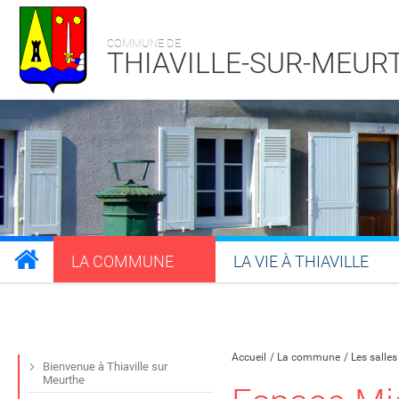
COMMUNE DE
THIAVILLE-SUR-MEUR
LA COMMUNE
LA VIE À THIAVILLE
Partager sur Facebook
Partager sur Twitt
Partager s
Par
Accueil
La commune
Les salle
Bienvenue à Thiaville sur
Meurthe