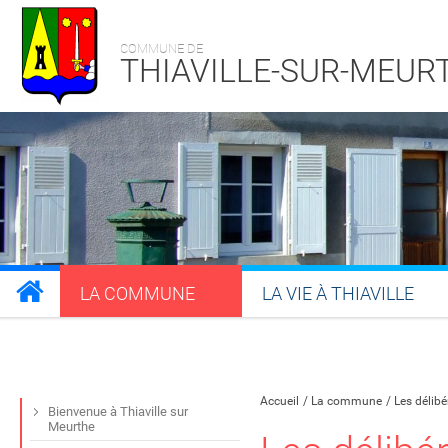
COMMUNE DE
THIAVILLE-SUR-MEUR
LA COMMUNE
LA VIE À THIAVILLE
Partager sur Facebook
Partager sur Twitt
Partager s
Par
Accueil
La commune
Les délib
Bienvenue à Thiaville sur
Meurthe