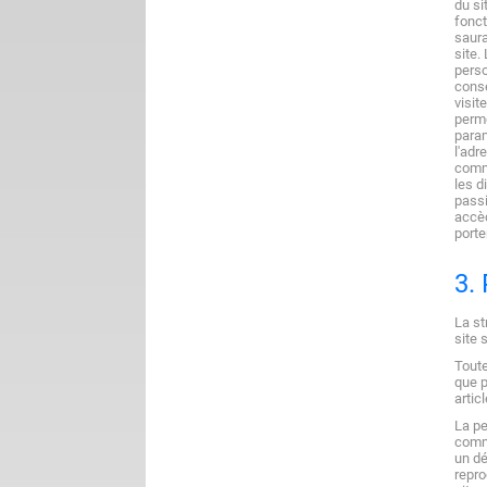
du si
fonct
saura
site.
perso
consé
visit
perme
param
l'adr
commu
les d
passi
accèd
porte
3. 
La st
site 
Toute
que p
artic
La pe
comme
un dé
repro