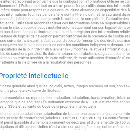
te internet reconnaît avoir vérifié que la configuration informatique utilisée ne con
ionnement. L'Editeur met tout en œuvre pour offrir aux utilisateurs des informati
it être tenue pour responsable des erreurs, d'une absence de disponibilité des f
 Les informations fournies par ce site le sont à titre indicatif et ne sauraient di
nnalisée. L'éditeur ne saurait garantir l'exactitude, la complétude, l'actualité de
quence, l'utilisateur reconnaît utiliser ces informations sous sa responsabilité e
es sur le site, un cookie peut s'installer automatiquement sur son logiciel de na
t pas d'identifier les utilisateurs mais sert à enregistrer des informations relative
étrage du logiciel de navigation permet d'informer de la présence de cookie et é
esse suivante : www.cnil.fr. L'utilisateur dispose de l'ensemble des droits susv
niquées par le biais des cookies dans les conditions indiquées ci-dessus. Les u
ispositions de la loi n°78-17 du 6 janvier 1978 modifiée, relative à l'informatique, a
ble de sanctions pénales. Ils doivent notamment s'abstenir, s'agissant des info
ent ou pourraient accéder, de toute collecte, de toute utilisation détournée d'u
r atteinte à la vie privée ou à la réputation des personnes.
Propriété intellectuelle
ructure générale ainsi que les logiciels, textes, images animées ou non, son sav
sont la propriété exclusive de l'Editeur.
 représentation ou reproduction, traduction, adaptation, transformation, totale ou
ersonne que ce soit, sans l'autorisation expresse de NEFTIS est interdite et co
les L. 335-2 et suivants du Code de la propriété intellectuelle.
rsonne qui reproduit sans autorisation de l'auteur une oeuvre sur un serveur Inter
t un acte de contrefaçon (articles L 335-2 et L 716-9 du CPI). La contrefaçon e
lit pénal (passible d'un emprisonnement de deux ans et d'une amende de 150 00
ductions et diffusions illicites c'est-à-dire non autorisées. Il en est de même d