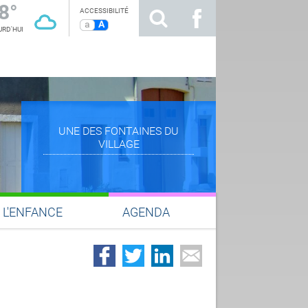
8°
ACCESSIBILITÉ
a
A
RD'HUI
UNE DES FONTAINES DU
VILLAGE
L'ENFANCE
AGENDA