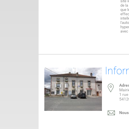
site 
de la
que l
effec
intel
l'aut
hyper
avec 
Infor
Adre
Mairi
1 rue
54120
Nous 