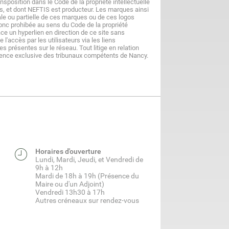
ansposition dans le Code de la propriété intellectuelle
es, et dont NEFTIS est producteur. Les marques ainsi
ale ou partielle de ces marques ou de ces logos
donc prohibée au sens du Code de la propriété
lace un hyperlien en direction de ce site sans
e l'accès par les utilisateurs via les liens
s présentes sur le réseau. Tout litige en relation
mpétence exclusive des tribunaux compétents de Nancy.
Horaires d'ouverture
Lundi, Mardi, Jeudi, et Vendredi de
9h à 12h
Mardi de 18h à 19h (Présence du
Maire ou d'un Adjoint)
Vendredi 13h30 à 17h
Autres créneaux sur rendez-vous