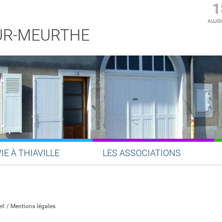
1
AUJOU
SUR-MEURTHE
VIE À THIAVILLE
LES ASSOCIATIONS
Partager sur Facebook
Partager sur Twitter
Partager sur LinkedIn
Partager par email
il
Mentions légales