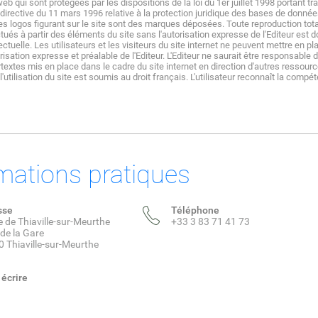
web qui sont protégées par les dispositions de la loi du 1er juillet 1998 portant tr
 directive du 11 mars 1996 relative à la protection juridique des bases de donné
es logos figurant sur le site sont des marques déposées. Toute reproduction tot
tués à partir des éléments du site sans l'autorisation expresse de l'Editeur est 
lectuelle. Les utilisateurs et les visiteurs du site internet ne peuvent mettre en p
orisation expresse et préalable de l'Editeur. L'Editeur ne saurait être responsable d
textes mis en place dans le cadre du site internet en direction d'autres ressource
l'utilisation du site est soumis au droit français. L'utilisateur reconnaît la co
mations pratiques
sse
Téléphone
e de Thiaville-sur-Meurthe
+33 3 83 71 41 73
 de la Gare
 Thiaville-sur-Meurthe
écrire