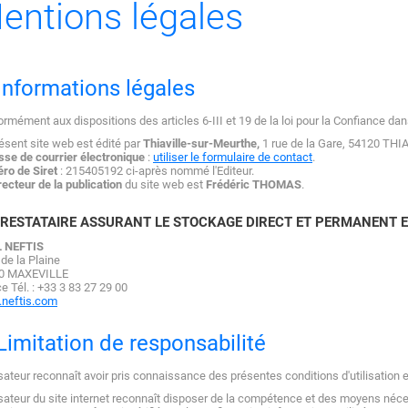
entions légales
 Informations légales
rmément aux dispositions des articles 6-III et 19 de la loi pour la Confiance d
ésent site web est édité par
Thiaville-sur-Meurthe,
1 rue de la Gare, 54120 TH
se de courrier électronique
:
utiliser le formulaire de contact
.
ro de Siret
: 215405192 ci-après nommé l'Editeur.
recteur de la publication
du site web est
Frédéric THOMAS
.
PRESTATAIRE ASSURANT LE STOCKAGE DIRECT ET PERMANENT E
 NEFTIS
 de la Plaine
0 MAXEVILLE
e Tél. : +33 3 83 27 29 00
neftis.com
 Limitation de responsabilité
lisateur reconnaît avoir pris connaissance des présentes conditions d'utilisation 
lisateur du site internet reconnaît disposer de la compétence et des moyens nécess