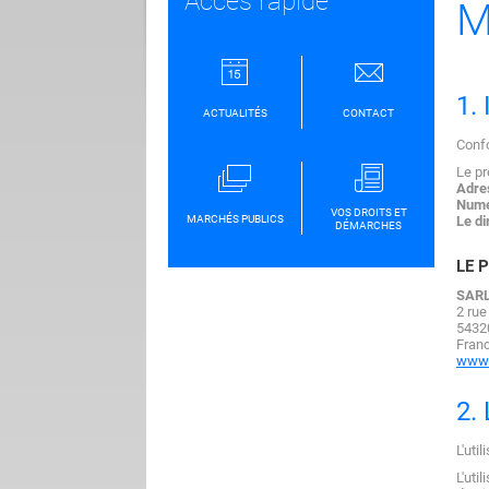
Accès rapide
M
1.
ACTUALITÉS
CONTACT
Confo
Le pr
Adres
Numé
VOS DROITS ET
MARCHÉS PUBLICS
Le di
DÉMARCHES
LE 
SARL
2 rue
5432
Franc
www.
2.
L'uti
L'uti