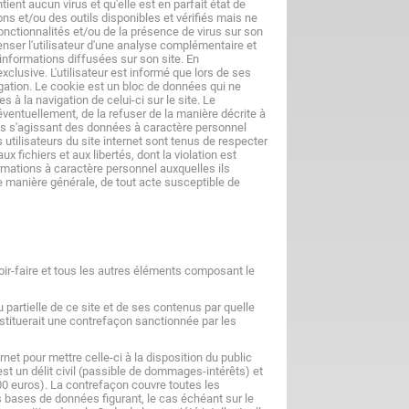
tient aucun virus et qu'elle est en parfait état de
ons et/ou des outils disponibles et vérifiés mais ne
onctionnalités et/ou de la présence de virus sur son
spenser l'utilisateur d'une analyse complémentaire et
s informations diffusées sur son site. En
xclusive. L'utilisateur est informé que lors de ses
vigation. Le cookie est un bloc de données qui ne
s à la navigation de celui-ci sur le site. Le
ventuellement, de la refuser de la manière décrite à
isés s'agissant des données à caractère personnel
tilisateurs du site internet sont tenus de respecter
ux fichiers et aux libertés, dont la violation est
rmations à caractère personnel auxquelles ils
ne manière générale, de tout acte susceptible de
oir-faire et tous les autres éléments composant le
 partielle de ce site et de ses contenus par quelle
nstituerait une contrefaçon sanctionnée par les
net pour mettre celle-ci à la disposition du public
st un délit civil (passible de dommages-intérêts) et
0 euros). La contrefaçon couvre toutes les
es bases de données figurant, le cas échéant sur le