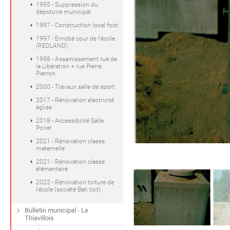
1995 - Suppression du
dépotoire municipal
1997 - Construction local foot
1997 - Enrobé cour de l'école
(REDLAND)
1998 - Assainissement rue de
la Libération + rue Pierre
Pierron
2000 - Travaux salle de sport
2017 - Rénovation électricité
église
2018 - Accessibilité Salle
Poirel
2021 - Rénovation classe
maternelle
2021 - Rénovation classe
élémentaire
2022 - Rénovation toiture de
l'école (société Bati toit)
Bulletin municipal - Le
Thiavillois