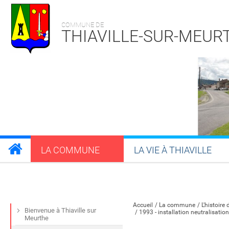
COMMUNE DE
THIAVILLE-SUR-MEUR
LA COMMUNE
LA VIE À THIAVILLE
Partager sur Facebook
Partager sur Twitt
Partager s
Par
Accueil
La commune
L'histoire 
Bienvenue à Thiaville sur
1993 - installation neutralisation r
Meurthe