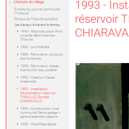
1993 - Inst
L'histoire du village
Extraits du journal communal
''l'histoire''
réservoir 
Photos de Thiaville autrefois
Les travaux à travers le temps
CHIARAVA
1945 - Reconstruction Pont
route-fer Bertrichamps-
Thiaville
1980 - Le cimetière
1989 - Rénovation conduite
des fontaines
Previous
Ne
1989 - Rénovation réseau
distribution eau potable
1992 - Création Classe
maternelle
1993 - Installation
Neutralisation réservoir
THIAVILLE (Société
CHIARAVALLI)
1994 - Construction local
communal 3eme garage +
agrandissement caserne
1995 - Chauffage église