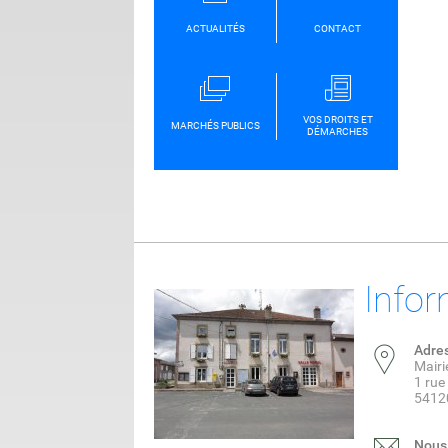
ACTUALITÉS
CONTACT
VOS DROITS ET
MARCHÉS PUBLICS
DÉMARCHES
Infor
Adre
Mairi
1 rue
54120
Nous 