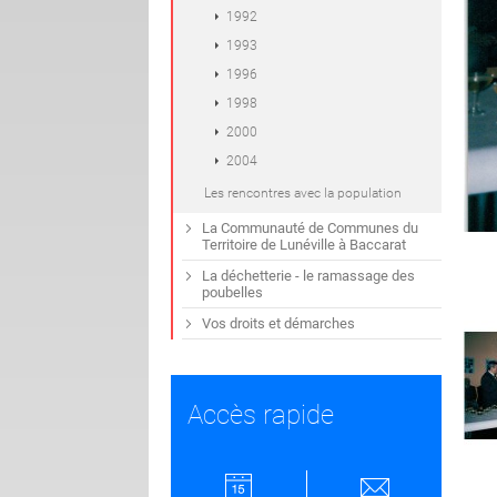
1992
1993
1996
1998
2000
2004
Les rencontres avec la population
La Communauté de Communes du
Territoire de Lunéville à Baccarat
La déchetterie - le ramassage des
poubelles
Vos droits et démarches
Accès rapide