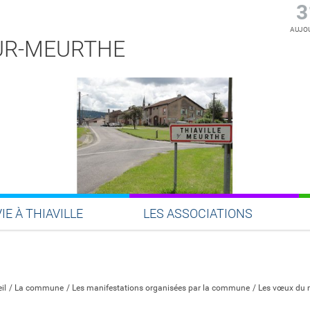
3
AUJOU
SUR-MEURTHE
VIE À THIAVILLE
LES ASSOCIATIONS
Partager sur Facebook
Partager sur Twitter
Partager sur LinkedIn
Partager par email
il
La commune
Les manifestations organisées par la commune
Les vœux du 