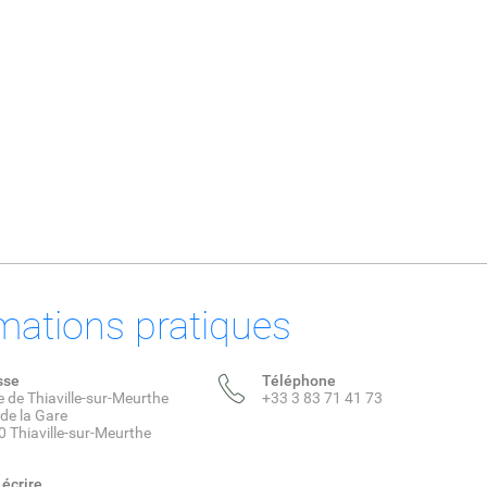
mations pratiques
sse
Téléphone
e de Thiaville-sur-Meurthe
+33 3 83 71 41 73
 de la Gare
 Thiaville-sur-Meurthe
écrire