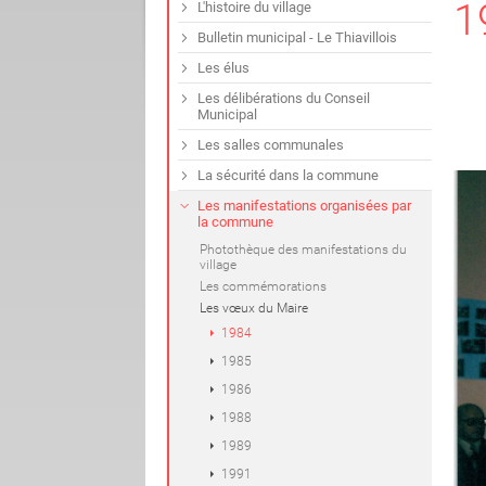
1
L'histoire du village
Bulletin municipal - Le Thiavillois
Les élus
Les délibérations du Conseil
Municipal
Les salles communales
La sécurité dans la commune
Les manifestations organisées par
la commune
Photothèque des manifestations du
village
Les commémorations
Les vœux du Maire
1984
1985
1986
1988
1989
1991