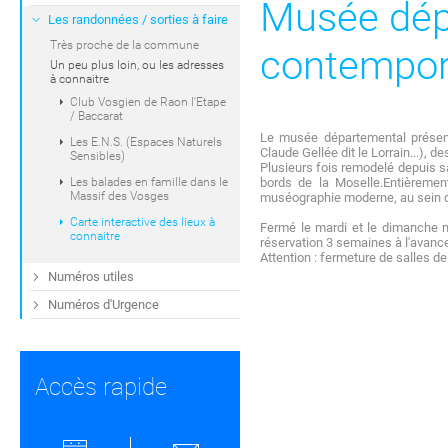
Musée dépa
Les randonnées / sorties à faire
Très proche de la commune
contempor
Un peu plus loin, ou les adresses
à connaitre
Club Vosgien de Raon l'Etape
/ Baccarat
Le musée départemental présent
Les E.N.S. (Espaces Naturels
Claude Gellée dit le Lorrain...),
Sensibles)
Plusieurs fois remodelé depuis s
Les balades en famille dans le
bords de la Moselle.Entièremen
Massif des Vosges
muséographie moderne, au sein d
Carte interactive des lieux à
Fermé le mardi et le dimanche m
connaitre
réservation 3 semaines à l'avanc
Attention : fermeture de salles de
Numéros utiles
Numéros d'Urgence
Accès rapide